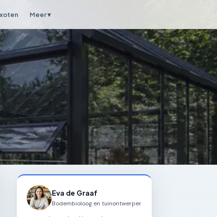
xoten
Meer ▾
Eva de Graaf
Bodembioloog en tuinontwerper