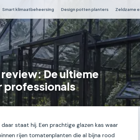
Smart klimaatbeheersing
Design potten planters
Zeldzame e
 review: De ultieme
r professionals
 en daar staat hij. Een prachtige glazen kas waar
binnen rijen tomatenplanten die al bijna rood