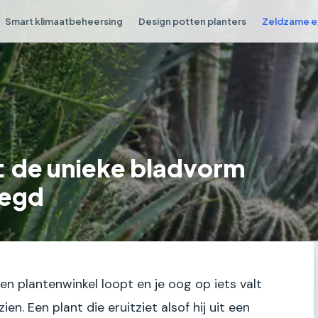
Smart klimaatbeheersing
Design potten planters
Zeldzame e
: de unieke bladvorm
legd
en plantenwinkel loopt en je oog op iets valt
en. Een plant die eruitziet alsof hij uit een