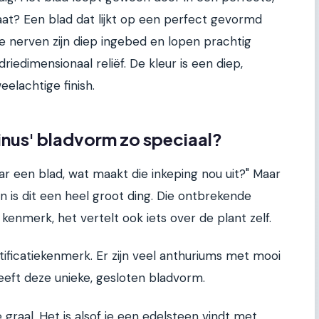
at? Een blad dat lijkt op een perfect gevormd
De nerven zijn diep ingebed en lopen prachtig
driedimensionaal reliëf. De kleur is een diep,
elachtige finish.
inus' bladvorm zo speciaal?
r een blad, wat maakt die inkeping nou uit?" Maar
 is dit een heel groot ding. Die ontbrekende
h kenmerk, het vertelt ook iets over de plant zelf.
entificatiekenmerk. Er zijn veel anthuriums met mooi
eeft deze unieke, gesloten bladvorm.
e graal. Het is alsof je een edelsteen vindt met