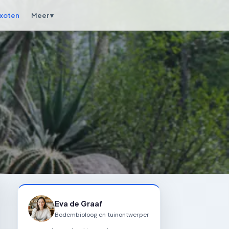
xoten
Meer ▾
Eva de Graaf
Bodembioloog en tuinontwerper