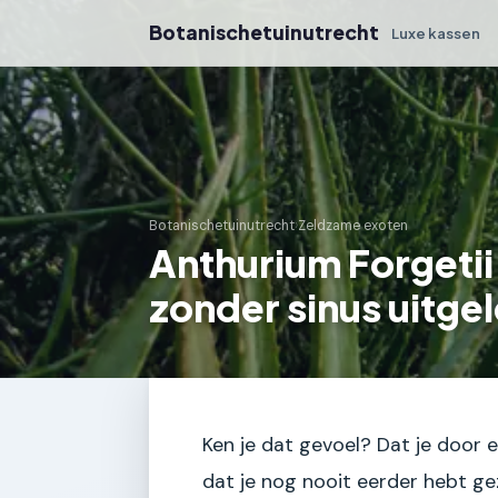
Botanischetuinutrecht
Luxe kassen
Botanischetuinutrecht
›
Zeldzame exoten
Anthurium Forgetii
zonder sinus uitge
Ken je dat gevoel? Dat je door e
dat je nog nooit eerder hebt gezi