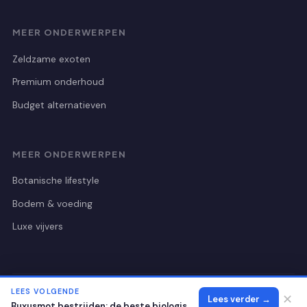
MEER ONDERWERPEN
Zeldzame exoten
Premium onderhoud
Budget alternatieven
MEER ONDERWERPEN
Botanische lifestyle
Bodem & voeding
Luxe vijvers
LEES VOLGENDE
© 2026 Botanischetuinutrecht
Alle rechten voorbehouden.
✕
Lees verder →
Buxusmot bestrijden: de beste biologische methoden voor 2026