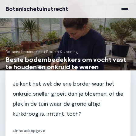
Botanischetuinutrecht
Botanischetuinutrecht
›
Bodem & voeding
Beste bodembedekkers om vocht vast
te houden en onkruid te weren
Je kent het wel: die ene border waar het
onkruid sneller groeit dan je bloemen, of die
plek in de tuin waar de grond altijd
kurkdroog is. Irritant, toch?
Inhoudsopgave
▶