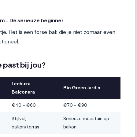
cm - De serieuze beginner
ijtje. Het is een forse bak die je niet zomaar even
ctioneel.
 past bij jou?
Lechuza
Bio Green Jardin
Balconera
€40 - €60
€70 - €90
Stijlvol,
Serieuze moestuin op
n
balkon/terras
balkon