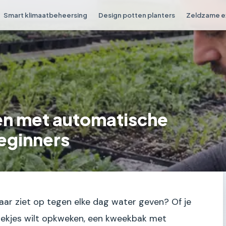
Smart klimaatbeheersing
Design potten planters
Zeldzame e
n met automatische
eginners
aar ziet op tegen elke dag water geven? Of je
stekjes wilt opkweken, een kweekbak met