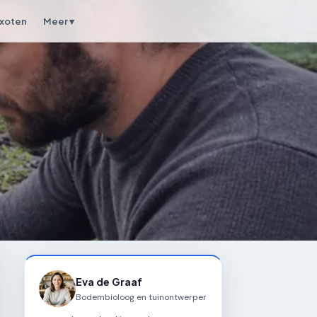
xoten
Meer ▾
Eva de Graaf
Bodembioloog en tuinontwerper