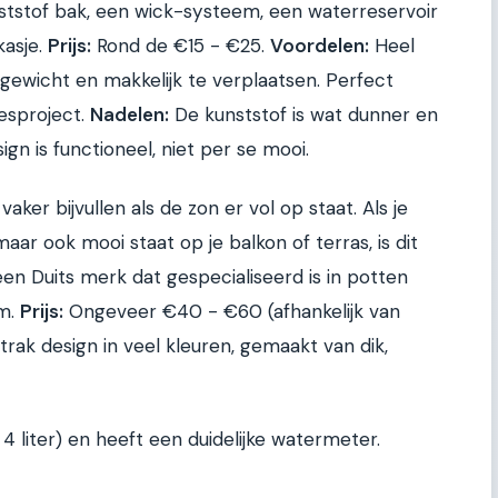
ststof bak, een wick-systeem, een waterreservoir
kasje.
Prijs:
Rond de €15 - €25.
Voordelen:
Heel
tgewicht en makkelijk te verplaatsen. Perfect
jesproject.
Nadelen:
De kunststof is wat dunner en
gn is functioneel, niet per se mooi.
vaker bijvullen als de zon er vol op staat. Als je
 maar ook mooi staat op je balkon of terras, is dit
en Duits merk dat gespecialiseerd is in potten
em.
Prijs:
Ongeveer €40 - €60 (afhankelijk van
trak design in veel kleuren, gemaakt van dik,
 4 liter) en heeft een duidelijke watermeter.