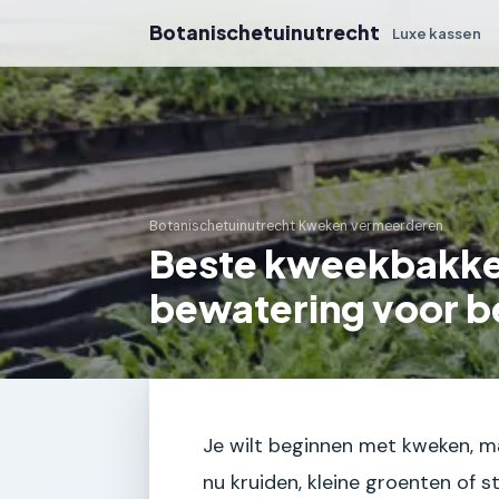
Botanischetuinutrecht
Luxe kassen
Botanischetuinutrecht
›
Kweken vermeerderen
Beste kweekbakke
bewatering voor b
Je wilt beginnen met kweken, m
nu kruiden, kleine groenten of 