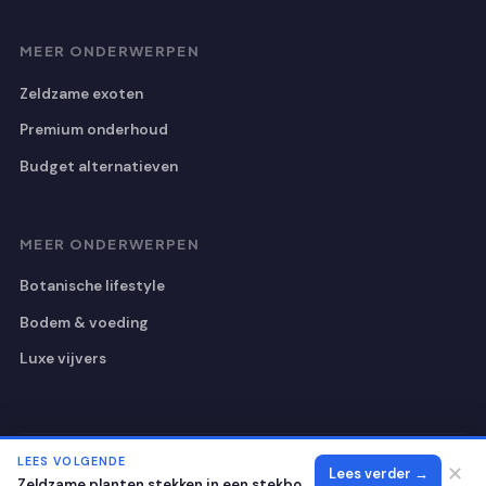
MEER ONDERWERPEN
Zeldzame exoten
Premium onderhoud
Budget alternatieven
MEER ONDERWERPEN
Botanische lifestyle
Bodem & voeding
Luxe vijvers
LEES VOLGENDE
© 2026 Botanischetuinutrecht
Alle rechten voorbehouden.
✕
Lees verder →
Zeldzame planten stekken in een stekbox: de ideale opstelling