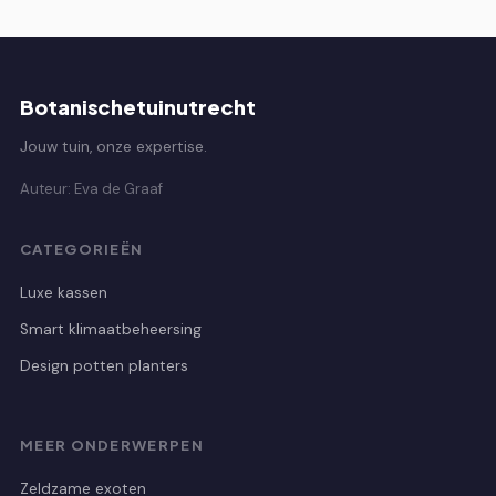
Botanischetuinutrecht
Jouw tuin, onze expertise.
Auteur: Eva de Graaf
CATEGORIEËN
Luxe kassen
Smart klimaatbeheersing
Design potten planters
MEER ONDERWERPEN
Zeldzame exoten