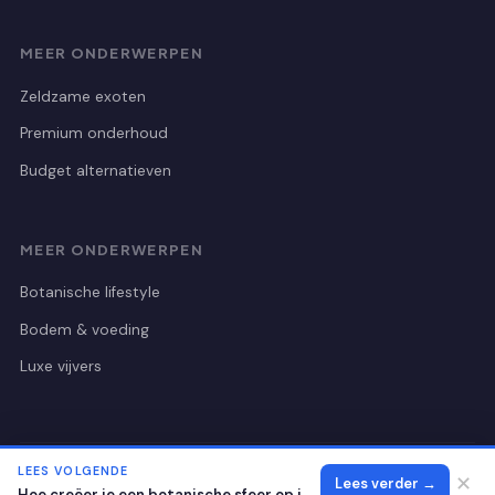
MEER ONDERWERPEN
Zeldzame exoten
Premium onderhoud
Budget alternatieven
MEER ONDERWERPEN
Botanische lifestyle
Bodem & voeding
Luxe vijvers
LEES VOLGENDE
© 2026 Botanischetuinutrecht
Alle rechten voorbehouden.
✕
Lees verder →
Hoe creëer je een botanische sfeer op je eigen terras?