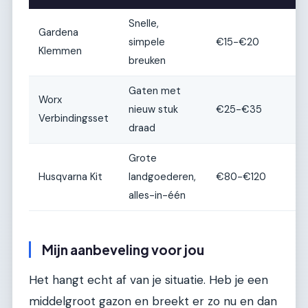
Snelle,
Gardena
simpele
€15-€20
E
Klemmen
breuken
Gaten met
Worx
nieuw stuk
€25-€35
R
Verbindingsset
draad
Grote
Husqvarna Kit
landgoederen,
€80-€120
M
alles-in-één
Mijn aanbeveling voor jou
Het hangt echt af van je situatie. Heb je een
middelgroot gazon en breekt er zo nu en dan