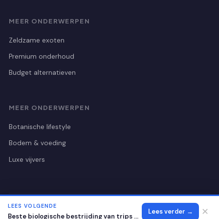
MEER ONDERWERPEN
Zeldzame exoten
Premium onderhoud
Budget alternatieven
MEER ONDERWERPEN
Botanische lifestyle
Bodem & voeding
Luxe vijvers
LEES VOLGENDE
© 2026 Botanischetuinutrecht
Alle rechten voorbehouden.
✕
Lees verder →
Beste biologische bestrijding van trips op zeldzame kamerplanten