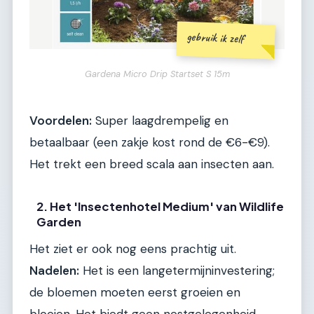
gebruik ik zelf
Gardena Micro Drip Startset S 15m
Voordelen:
Super laagdrempelig en
betaalbaar (een zakje kost rond de €6-€9).
Het trekt een breed scala aan insecten aan.
2. Het 'Insectenhotel Medium' van Wildlife
Garden
Het ziet er ook nog eens prachtig uit.
Nadelen:
Het is een langetermijninvestering;
de bloemen moeten eerst groeien en
bloeien. Het biedt geen nestgelegenheid,