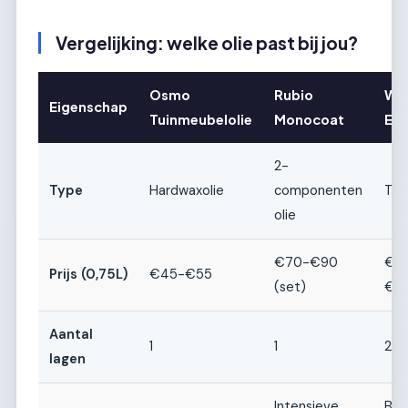
Vergelijking: welke olie past bij jou?
Osmo
Rubio
Wo
Eigenschap
Tuinmeubelolie
Monocoat
Ext
2-
Type
Hardwaxolie
componenten
Tun
olie
€70-€90
€3
Prijs (0,75L)
€45-€55
(set)
€4
Aantal
1
1
2
lagen
Intensieve
Bud