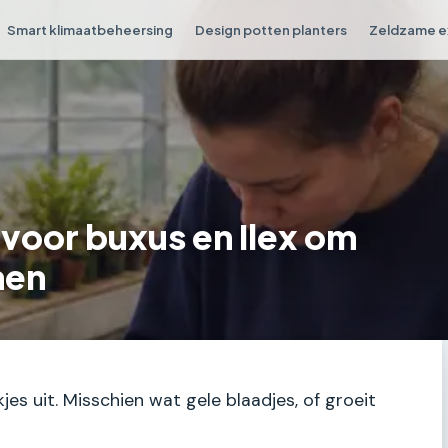
Smart klimaatbeheersing
Design potten planters
Zeldzame e
voor buxus en Ilex om
men
kjes uit. Misschien wat gele blaadjes, of groeit