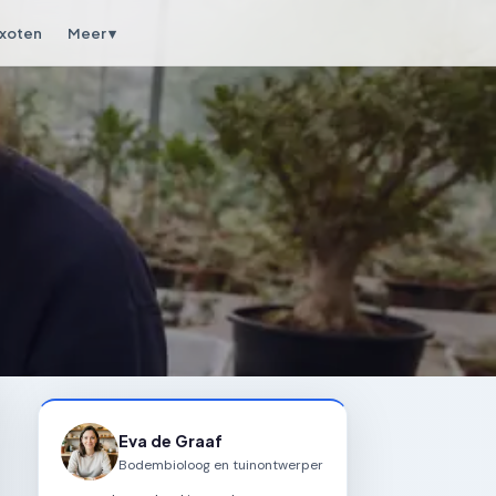
xoten
Meer ▾
Eva de Graaf
Bodembioloog en tuinontwerper