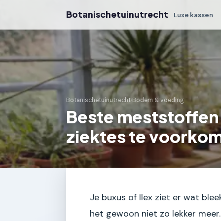
Botanischetuinutrecht
Luxe kassen
Botanischetuinutrecht
›
Bodem & voeding
Beste meststoffen 
ziektes te voorko
Je buxus of Ilex ziet er wat blee
het gewoon niet zo lekker meer.