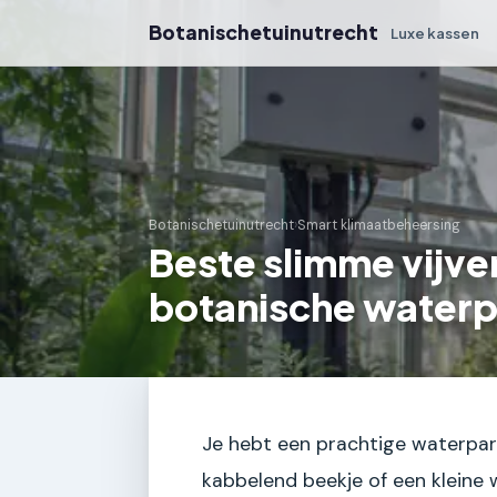
Botanischetuinutrecht
Luxe kassen
Botanischetuinutrecht
›
Smart klimaatbeheersing
Beste slimme vijv
botanische waterpa
Je hebt een prachtige waterparti
kabbelend beekje of een kleine 