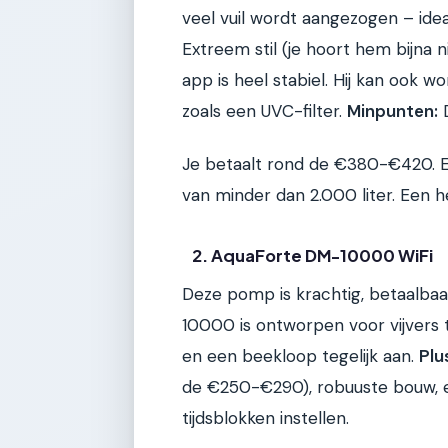
veel vuil wordt aangezogen – idea
Extreem stil (je hoort hem bijna 
app is heel stabiel. Hij kan ook
zoals een UVC-filter.
Minpunten:
D
Je betaalt rond de €380-€420. En h
van minder dan 2.000 liter. Een h
2. AquaForte DM-10000 WiFi
Deze pomp is krachtig, betaalba
10000 is ontworpen voor vijvers to
en een beekloop tegelijk aan.
Plu
de €250-€290), robuuste bouw, e
tijdsblokken instellen.