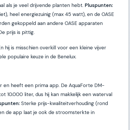
al als je veel drijvende planten hebt.
Pluspunten:
niet), heel energiezuinig (max 45 watt), en de OASE
 worden gekoppeld aan andere OASE apparaten
e prijs is pittig.
ij is misschien overkill voor een kleine vijver
ele populaire keuze in de Benelux.
ar en heeft een prima app. De AquaForte DM-
t 10.000 liter, dus hij kan makkelijk een waterval
spunten:
Sterke prijs-kwaliteitverhouding (rond
n de app laat je ook de stroomsterkte in