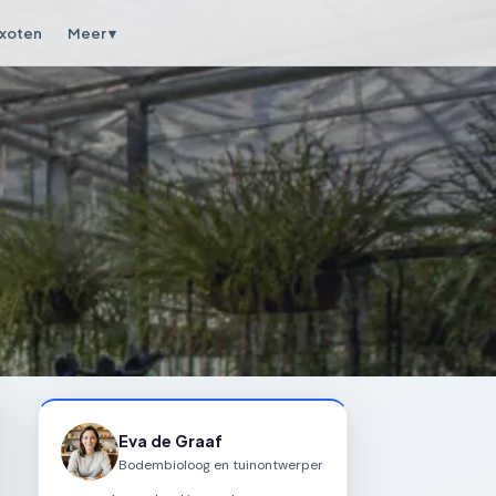
xoten
Meer ▾
Eva de Graaf
Bodembioloog en tuinontwerper