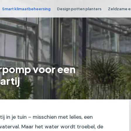
Smart klimaatbeheersing
Design potten planters
Zeldzame e
erpomp voor een
rtij
j in je tuin – misschien met lelies, een
waterval. Maar het water wordt troebel, de