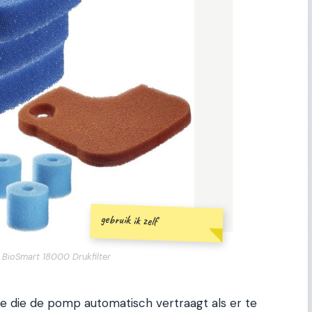
gebruik ik zelf
 BioSmart 18000 Drukfilter
tie die de pomp automatisch vertraagt als er te