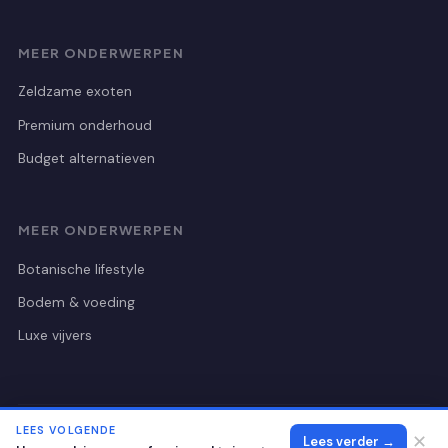
MEER ONDERWERPEN
Zeldzame exoten
Premium onderhoud
Budget alternatieven
MEER ONDERWERPEN
Botanische lifestyle
Bodem & voeding
Luxe vijvers
LEES VOLGENDE
© 2026 Botanischetuinutrecht
Alle rechten voorbehouden.
✕
Lees verder →