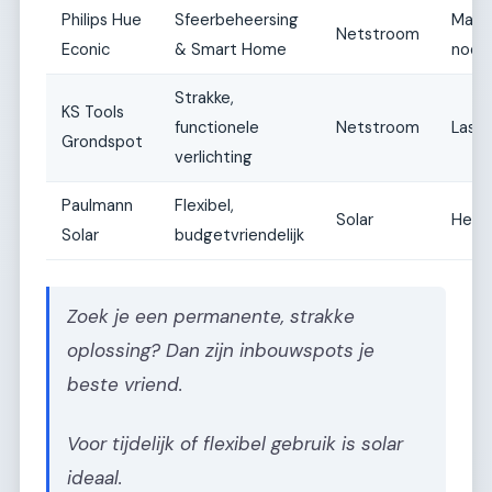
Philips Hue
Sfeerbeheersing
Matig
Netstroom
Econic
& Smart Home
nodi
Strakke,
KS Tools
functionele
Netstroom
Lasti
Grondspot
verlichting
Paulmann
Flexibel,
Solar
Heel 
Solar
budgetvriendelijk
Zoek je een permanente, strakke
oplossing? Dan zijn inbouwspots je
beste vriend.
Voor tijdelijk of flexibel gebruik is solar
ideaal.