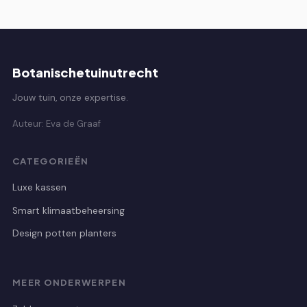
Botanischetuinutrecht
Jouw tuin, onze expertise.
Auteur: Eva de Graaf
CATEGORIEËN
Luxe kassen
Smart klimaatbeheersing
Design potten planters
MEER ONDERWERPEN