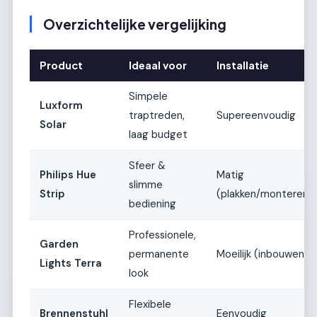
Overzichtelijke vergelijking
Product
Ideaal voor
Installatie
Simpele
Luxform
traptreden,
Supereenvoudig
Solar
laag budget
Sfeer &
Philips Hue
Matig
slimme
Strip
(plakken/monteren)
bediening
Professionele,
Garden
permanente
Moeilijk (inbouwen)
Lights Terra
look
Flexibele
Brennenstuhl
Eenvoudig