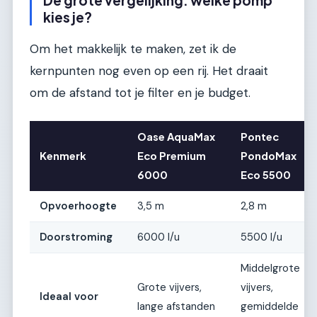
De grote vergelijking: welke pomp
kies je?
Om het makkelijk te maken, zet ik de
kernpunten nog even op een rij. Het draait
om de afstand tot je filter en je budget.
Oase AquaMax
Pontec
Kenmerk
Eco Premium
PondoMax
6000
Eco 5500
Opvoerhoogte
3,5 m
2,8 m
Doorstroming
6000 l/u
5500 l/u
Middelgrote
Grote vijvers,
vijvers,
Ideaal voor
lange afstanden
gemiddelde