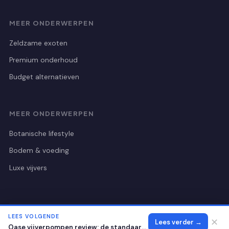
MEER ONDERWERPEN
Zeldzame exoten
Premium onderhoud
Budget alternatieven
MEER ONDERWERPEN
Botanische lifestyle
Bodem & voeding
Luxe vijvers
LEES VOLGENDE
© 2026 Botanischetuinutrecht
Alle rechten voorbehouden.
✕
Lees verder →
Oase vijverpompen review: de standaard voor helder water