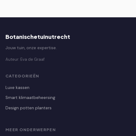
Botanischetuinutrecht
Jouw tuin, onze expertise.
Auteur: Eva de Graaf
CATEGORIEËN
Luxe kassen
Smart klimaatbeheersing
Design potten planters
MEER ONDERWERPEN