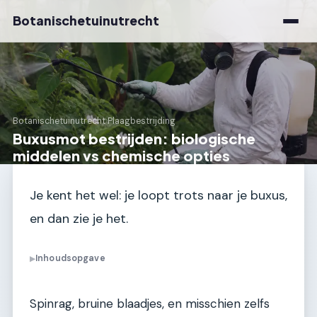
Botanischetuinutrecht
Botanischetuinutrecht
›
Plaagbestrijding
Buxusmot bestrijden: biologische
middelen vs chemische opties
Je kent het wel: je loopt trots naar je buxus,
en dan zie je het.
Inhoudsopgave
▶
Spinrag, bruine blaadjes, en misschien zelfs