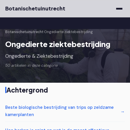
Botanischetuinutrecht
Botanischetuinutrecht
›
Ongedierte ziektebestrijding
Ongedierte ziektebestrijding
Ongedierte & Ziektebestrijding
50 artikelen in deze categorie
Achtergrond
Beste biologische bestrijding van trips op zeldzame
kamerplanten