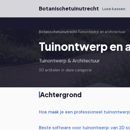
Botanischetuinutrecht
Luxe kassen
Botanischetuinutrecht
›
Tuinontwerp en architectuur
Tuinontwerp en a
Tuinontwerp & Architectuur
50 artikelen in deze categorie
Achtergrond
Hoe maak je een professioneel tuinontwerp 
Beste software voor tuinontwerp: van 2D sc