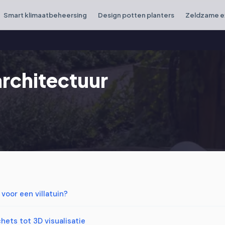
Smart klimaatbeheersing
Design potten planters
Zeldzame e
rchitectuur
voor een villatuin?
hets tot 3D visualisatie