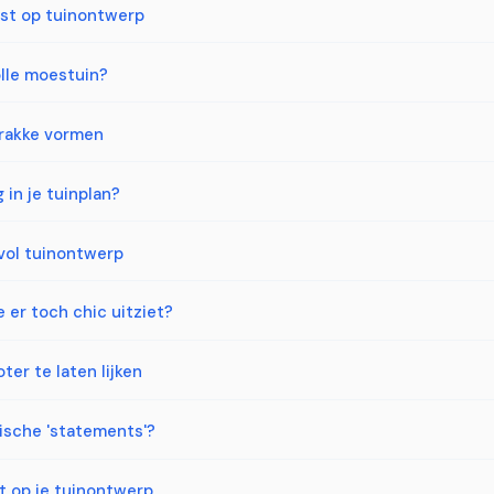
ast op tuinontwerp
olle moestuin?
trakke vormen
 in je tuinplan?
svol tuinontwerp
 er toch chic uitziet?
er te laten lijken
nische 'statements'?
t op je tuinontwerp