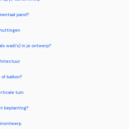
mentaal pand?
chuttingen
ls wadi's) in je ontwerp?
chitectuur
 of balkon?
rticale tuin
et beplanting?
uinontwerp