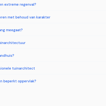
gen extreme regenval?
eren met behoud van karakter
lang meegaat?
tuinarchitectuur
andhuis?
ionele tuinarchitect
en beperkt oppervlak?