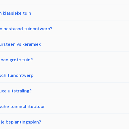
 klassieke tuin
en bestaand tuinontwerp?
ursteen vs keramiek
 een grote tuin?
isch tuinontwerp
xe uitstraling?
ische tuinarchitectuur
 je beplantingsplan?