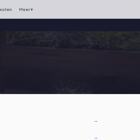
xoten
Meer ▾