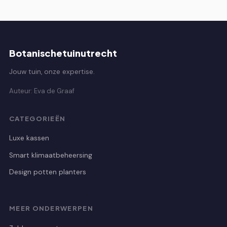
Botanischetuinutrecht
Jouw tuin, onze expertise.
Auteur: Eva de Graaf
CATEGORIEËN
Luxe kassen
Smart klimaatbeheersing
Design potten planters
MEER ONDERWERPEN