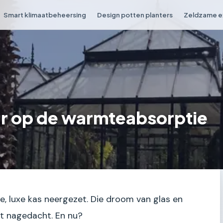
Smart klimaatbeheersing
Design potten planters
Zeldzame e
ur op de warmteabsorptie
ige, luxe kas neergezet. Die droom van glas en
t nagedacht. En nu?