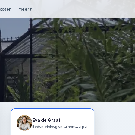
xoten
Meer ▾
Eva de Graaf
Bodembioloog en tuinontwerper