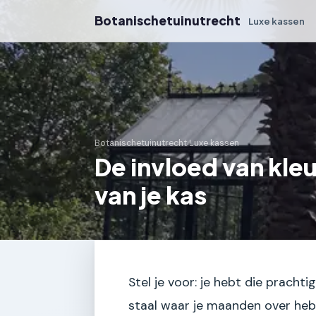
Botanischetuinutrecht
Luxe kassen
Botanischetuinutrecht
›
Luxe kassen
De invloed van kle
van je kas
Stel je voor: je hebt die pracht
staal waar je maanden over heb