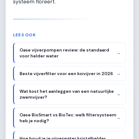
systeem floreert.
LEES OOK
Oase vijverpompen review: de standaard
→
voor helder water
Beste vijverfilter voor een koivijver in 2026
→
Wat kost het aanleggen van een natuurlijke
→
zwemvijver?
Oase BioSmart vs BioTec: welk filtersysteem
→
heb je nodig?
Hoe houd je je vijverwater kristalhelder