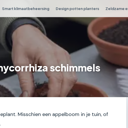
Smart klimaatbeheersing
Design potten planters
Zeldzame e
mycorrhiza schimmels
plant. Misschien een appelboom in je tuin, of
.