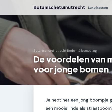
Botanischetuinutrecht
Luxe kassen
Botanischetuinutrecht
›
Bodem & bemesting
De voordelen van 
voor jonge bomen
Je hebt net een jong boompje ge
een mooie linde als straatboom