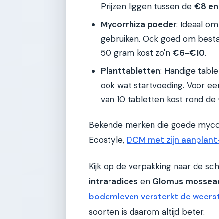
Prijzen liggen tussen de
€8 en
Mycorrhiza poeder
: Ideaal o
gebruiken. Ook goed om best
50 gram kost zo'n
€6-€10
.
Planttabletten
: Handige table
ook wat startvoeding. Voor ee
van 10 tabletten kost rond de
Bekende merken die goede mycor
Ecostyle,
DCM met zijn aanplant
Kijk op de verpakking naar de s
intraradices
en
Glomus mossea
bodemleven versterkt de weers
soorten is daarom altijd beter.