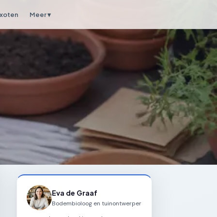
xoten
Meer ▾
Eva de Graaf
Bodembioloog en tuinontwerper