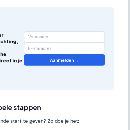
er
ichting,
che
Aanmelden →
ect in je
mpele stappen
nde start te geven? Zo doe je het: