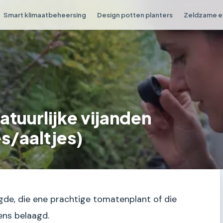
Smart klimaatbeheersing
Design potten planters
Zeldzame e
atuurlijke vijanden
s/aaltjes)
ugde, die ene prachtige tomatenplant of die
ens belaagd.