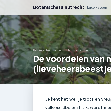
Botanischetuinutrecht
Luxe kassen
Botanischetuinutrecht
›
Plantgezondheid
De voordelen van n
(lieveheersbeestje
Je kent het wel: je trots en vre
volle aardbeienstruik, wordt ine