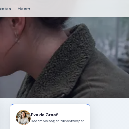
xoten
Meer ▾
Eva de Graaf
Bodembioloog en tuinontwerper