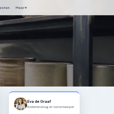
xoten
Meer ▾
Eva de Graaf
Bodembioloog en tuinontwerper