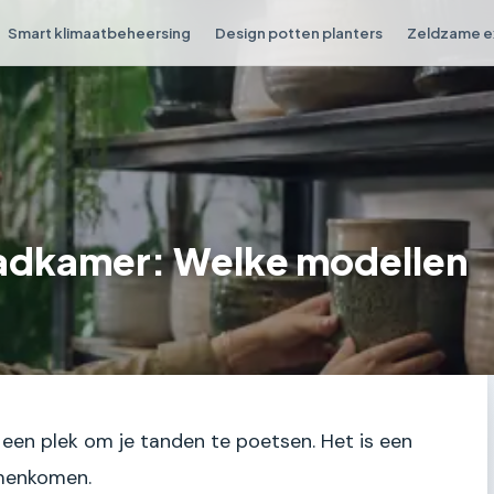
Smart klimaatbeheersing
Design potten planters
Zeldzame e
adkamer: Welke modellen
een plek om je tanden te poetsen. Het is een
amenkomen.