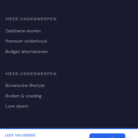
MEER ONDERWERPEN
Zeldzame exoten
Premium onderhoud
Budget alternatieven
MEER ONDERWERPEN
Botanische lifestyle
Bodem & voeding
Luxe vijvers
LEES VOLGENDE
© 2026 Botanischetuinutrecht
Alle rechten voorbehouden.