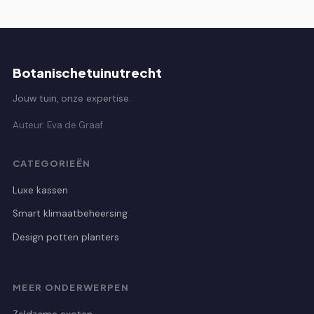
Botanischetuinutrecht
Jouw tuin, onze expertise.
Auteur: Eva de Graaf
CATEGORIEËN
Luxe kassen
Smart klimaatbeheersing
Design potten planters
MEER ONDERWERPEN