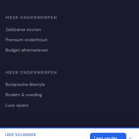
MEER ONDERWERPEN
Zeldzame exoten
Premium onderhoud
Budget alternatieven
MEER ONDERWERPEN
Botanische lifestyle
Bodem & voeding
Luxe vijvers
LEES VOLGENDE
© 2026 Botanischetuinutrecht
Alle rechten voorbehouden.
✕
Lees verder →