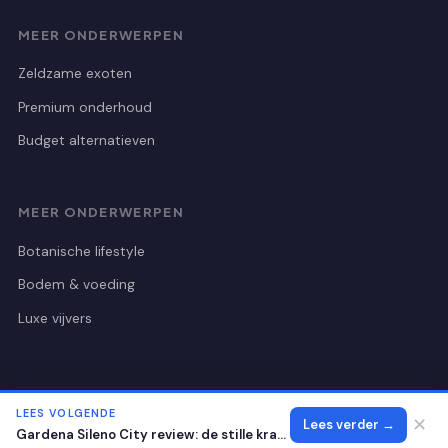
MEER ONDERWERPEN
Zeldzame exoten
Premium onderhoud
Budget alternatieven
MEER ONDERWERPEN
Botanische lifestyle
Bodem & voeding
Luxe vijvers
LEES VOLGENDE
© 2026 Botanischetuinutrecht
Alle rechten voorbehouden.
✕
Lees verder →
Gardena Sileno City review: de stille kracht voor je gazon