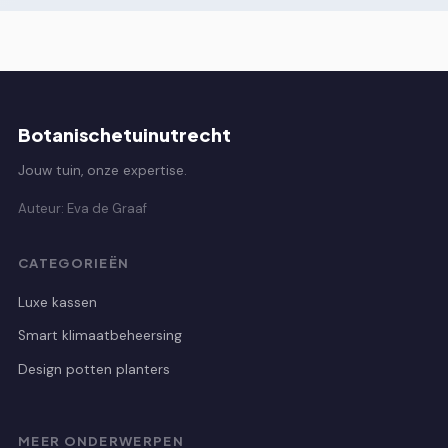
Botanischetuinutrecht
Jouw tuin, onze expertise.
Auteur: Eva de Graaf
CATEGORIEËN
Luxe kassen
Smart klimaatbeheersing
Design potten planters
MEER ONDERWERPEN