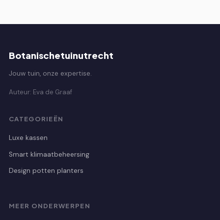
Botanischetuinutrecht
Jouw tuin, onze expertise.
Auteur: Eva de Graaf
CATEGORIEËN
Luxe kassen
Smart klimaatbeheersing
Design potten planters
MEER ONDERWERPEN