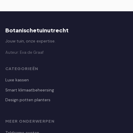
Botanischetuinutrecht
Jouw tuin, onze expertise.
Auteur: Eva de Graaf
CATEGORIEËN
Luxe kassen
Smart klimaatbeheersing
Design potten planters
MEER ONDERWERPEN
Zeldzame exoten