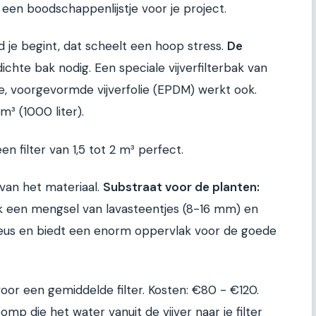
ls een boodschappenlijstje voor je project.
rd je begint, dat scheelt een hoop stress.
De
chte bak nodig. Een speciale vijverfilterbak van
te, voorgevormde vijverfolie (EPDM) werkt ook.
³ (1000 liter).
en filter van 1,5 tot 2 m³ perfect.
 van het materiaal.
Substraat voor de planten:
ruik een mengsel van lavasteentjes (8-16 mm) en
reus en biedt een enorm oppervlak voor de goede
or een gemiddelde filter. Kosten: €80 - €120.
omp die het water vanuit de vijver naar je filter