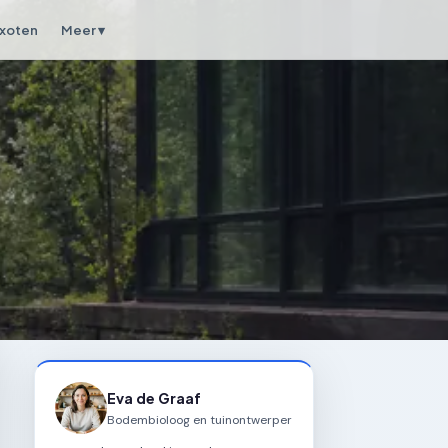
xoten
Meer ▾
Eva de Graaf
Bodembioloog en tuinontwerper