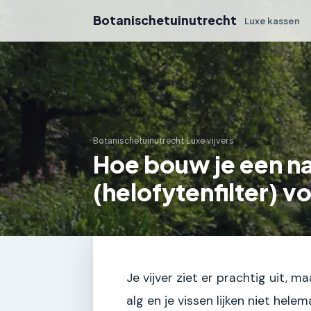
Botanischetuinutrecht
Luxe kassen
Botanischetuinutrecht
›
Luxe vijvers
Hoe bouw je een nat
(helofytenfilter) vo
Je vijver ziet er prachtig uit, m
alg en je vissen lijken niet hel