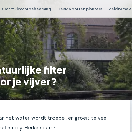
Smart klimaatbeheersing
Design potten planters
Zeldzame e
uurlijke filter
or je vijver?
aar het water wordt troebel, er groeit te veel
emaal happy. Herkenbaar?