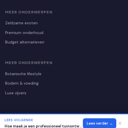
MEER ONDERWERPEN
Zeldzame exoten
Premium onderhoud
Budget alternatieven
MEER ONDERWERPEN
Botanische lifestyle
Bodem & voeding
Luxe vijvers
LEES VOLGENDE
© 2026 Botanischetuinutrecht
Alle rechten voorbehouden.
✕
Lees verder →
Hoe maak je een professioneel tuinontwerp voor een villatuin?