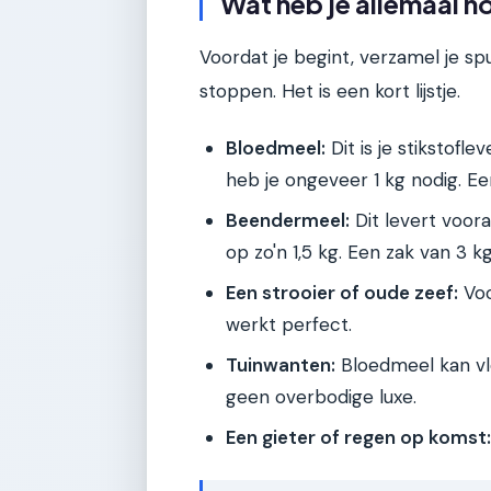
Wat heb je allemaal n
Voordat je begint, verzamel je s
stoppen. Het is een kort lijstje.
Bloedmeel:
Dit is je stikstofl
heb je ongeveer 1 kg nodig. Ee
Beendermeel:
Dit levert voora
op zo'n 1,5 kg. Een zak van 3 k
Een strooier of oude zeef:
Voo
werkt perfect.
Tuinwanten:
Bloedmeel kan vle
geen overbodige luxe.
Een gieter of regen op komst: