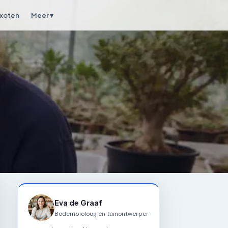
xoten
Meer ▾
Eva de Graaf
Bodembioloog en tuinontwerper