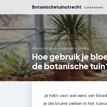
Botanischetuinutrecht
Luxe kassen
Botanischetuinutrecht
›
Bodem & voeding
Hoe gebruik je bl
de botanische tuin
Je hebt vast wel eens van bloe
je die bruine zakken in het tuin