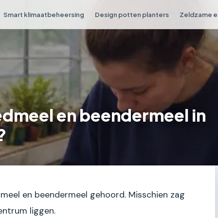
Smart klimaatbeheersing
Design potten planters
Zeldzame e
oedmeel en beendermeel in
?
dmeel en beendermeel gehoord. Misschien zag
centrum liggen.