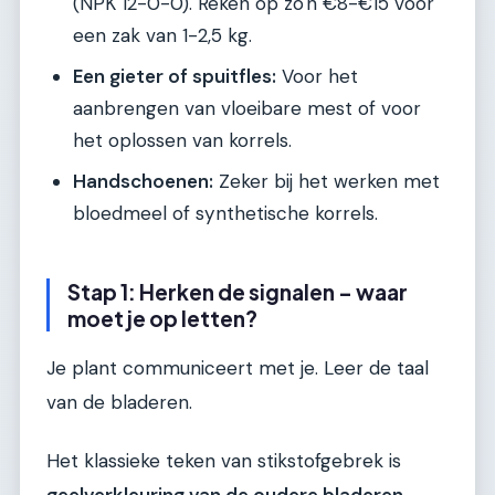
(NPK 12-0-0). Reken op zo'n €8-€15 voor
een zak van 1-2,5 kg.
Een gieter of spuitfles:
Voor het
aanbrengen van vloeibare mest of voor
het oplossen van korrels.
Handschoenen:
Zeker bij het werken met
bloedmeel of synthetische korrels.
Stap 1: Herken de signalen – waar
moet je op letten?
Je plant communiceert met je. Leer de taal
van de bladeren.
Het klassieke teken van stikstofgebrek is
geelverkleuring van de oudere bladeren
,