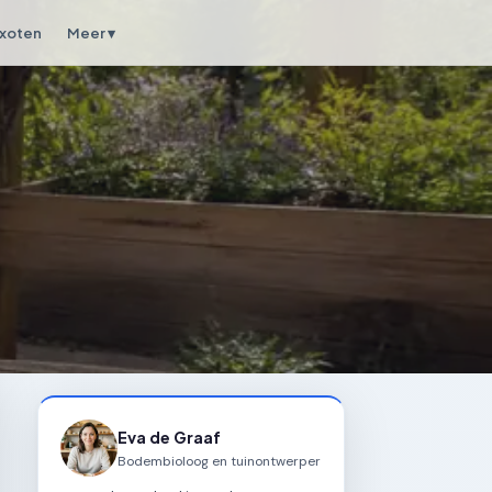
xoten
Meer ▾
Eva de Graaf
Bodembioloog en tuinontwerper