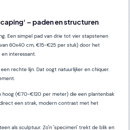
scaping' – paden en structuren
ting. Een simpel pad van drie tot vier stapstenen
ls van 60x40 cm, €15-€25 per stuk) door het
en interessant.
 een rechte lijn. Dat oogt natuurlijker en chiquer.
ement.
m hoog (€70-€120 per meter) die een plantenbak
t direct een strak, modern contrast met het
een als sculptuur. Zo'n 'specimen' trekt de blik en