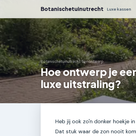
Botanischetuinutrecht
Luxe kassen
Botanischetuinutrecht
›
Tuinontwerp
Hoe ontwerp je ee
luxe uitstraling?
Heb jij ook zo'n donker hoekje in
Dat stuk waar de zon nooit komt