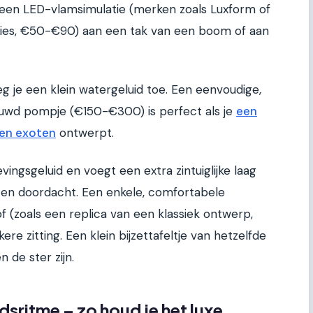
 een LED-vlamsimulatie (merken zoals Luxform of
ies, €50-€90) aan een tak van een boom of aan
g je een klein watergeluid toe. Een eenvoudige,
uwd pompje (€150-€300) is perfect als je
een
 en exoten
ontwerpt.
ngsgeluid en voegt een extra zintuiglijke laag
 en doordacht. Een enkele, comfortabele
f (zoals een replica van een klassiek ontwerp,
 zitting. Een klein bijzettafeltje van hetzelfde
n de ster zijn.
sritme – zo houd je het luxe