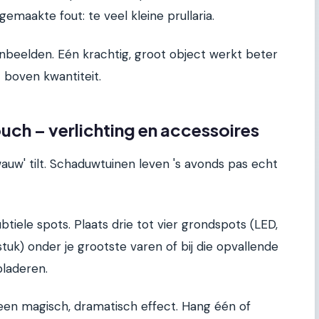
emaakte fout: te veel kleine prullaria.
inbeelden. Eén krachtig, groot object werkt beter
t boven kwantiteit.
ouch – verlichting en accessoires
 'wauw' tilt. Schaduwtuinen leven 's avonds pas echt
tiele spots. Plaats drie tot vier grondspots (LED,
k) onder je grootste varen of bij die opvallende
bladeren.
een magisch, dramatisch effect. Hang één of