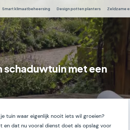
Smart klimaatbeheersing
Design potten planters
Zeldzame e
n schaduwtuin met een
 je tuin waar eigenlijk nooit iets wil groeien?
 en dat nu vooral dienst doet als opslag voor