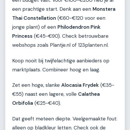
een budget vast. Voor €100-€200 heb je al
een prachtige start. Denk aan een
Monstera
Thai Constellation
(€60-€120 voor een
jonge plant) of een
Philodendron Pink
Princess
(€45-€90). Check betrouwbare
webshops zoals Plantje.nl of 123planten.nl.
Koop nooit bij twijfelachtige aanbieders op
marktplaats. Combineer hoog en laag.
Zet een hoge, slanke
Alocasia Frydek
(€35-
€55) naast een lagere, volle
Calathea
Orbifolia
(€25-€40).
Dat geeft meteen diepte. Veelgemaakte fout:
alleen op bladkleur letten. Check ook de