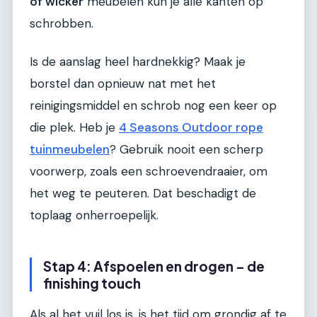
of wicker
meubelen kun je alle kanten op
schrobben.
Is de aanslag heel hardnekkig? Maak je
borstel dan opnieuw nat met het
reinigingsmiddel en schrob nog een keer op
die plek. Heb je
4 Seasons Outdoor rope
tuinmeubelen
? Gebruik nooit een scherp
voorwerp, zoals een schroevendraaier, om
het weg te peuteren. Dat beschadigt de
toplaag onherroepelijk.
Stap 4: Afspoelen en drogen – de
finishing touch
Als al het vuil los is, is het tijd om grondig af te