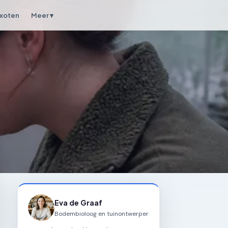
xoten
Meer ▾
Eva de Graaf
Bodembioloog en tuinontwerper