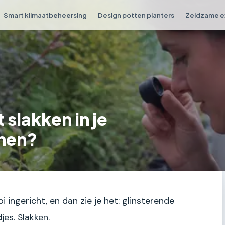
Smart klimaatbeheersing
Design potten planters
Zeldzame e
slakken in je
men?
ingericht, en dan zie je het: glinsterende
jes. Slakken.