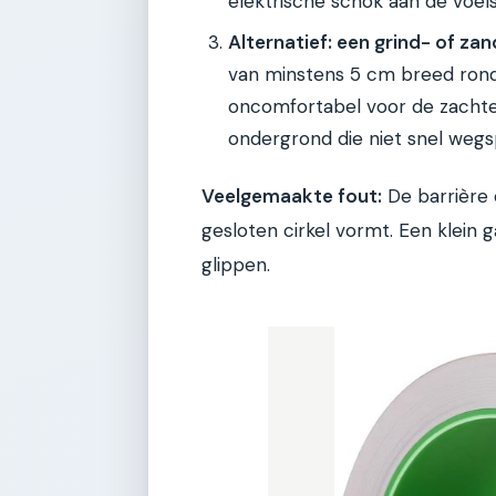
elektrische schok aan de voels
Alternatief: een grind- of za
van minstens 5 cm breed rondo
oncomfortabel voor de zachte 
ondergrond die niet snel wegsp
Veelgemaakte fout:
De barrière 
gesloten cirkel vormt. Een klein 
glippen.