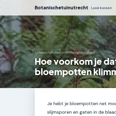
Botanischetuinutrecht
Luxe kassen
Botanischetuinutrecht
›
Plantgezondheid
Hoe voorkom je dat 
bloempotten klim
Je hebt je bloempotten net mooi 
slijmsporen en gaten in de blaad