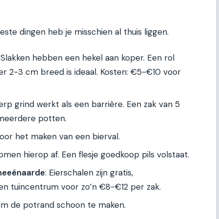
este dingen heb je misschien al thuis liggen.
: Slakken hebben een hekel aan koper. Een rol
er 2-3 cm breed is ideaal. Kosten: €5-€10 voor
herp grind werkt als een barrière. Een zak van 5
 meerdere potten.
Voor het maken van een bierval.
komen hierop af. Een flesje goedkoop pils volstaat.
omeeënaarde
: Eierschalen zijn gratis,
en tuincentrum voor zo’n €8-€12 per zak.
Om de potrand schoon te maken.