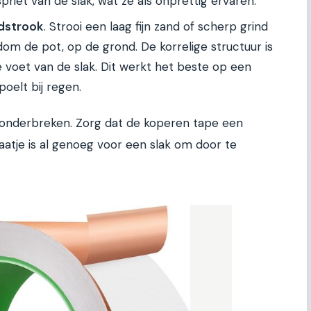
priet van de slak, wat ze als onprettig ervaren.
ndstrook
. Strooi een laag fijn zand of scherp grind
m de pot, op de grond. De korrelige structuur is
voet van de slak. Dit werkt het beste op een
oelt bij regen.
onderbreken. Zorg dat de koperen tape een
gaatje is al genoeg voor een slak om door te