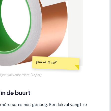
gebruik ik zelf
lijke Slakkenbarriere (koper)
 in de buurt
arrière soms niet genoeg. Een lokval vangt ze