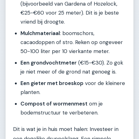
(bijvoorbeeld van Gardena of Hozelock,
€25-€60 voor 25 meter). Dit is je beste
vriend bij droogte.
Mulchmateriaal
: boomschors,
cacaodoppen of stro. Reken op ongeveer
50-100 liter per 10 vierkante meter.
Een grondvochtmeter
(€15-€30). Zo gok
je niet meer of de grond nat genoeg is.
Een gieter met broeskop
voor de kleinere
planten.
Compost of wormenmest
om je
bodemstructuur te verbeteren.
Dit is wat je in huis moet halen: Investeer in
een degelijke druppelslang. Een simpele