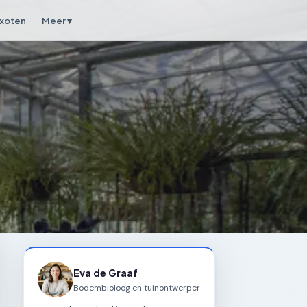
xoten
Meer ▾
Eva de Graaf
Bodembioloog en tuinontwerper