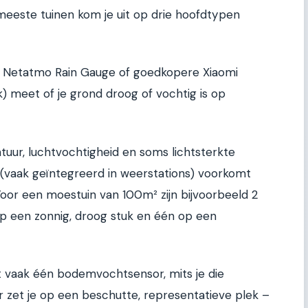
eeste tuinen kom je uit op drie hoofdtypen
e Netatmo Rain Gauge of goedkopere Xiaomi
k) meet of je grond droog of vochtig is op
ur, luchtvochtigheid en soms lichtsterkte
(vaak geïntegreerd in weerstations) voorkomt
 Voor een moestuin van 100m² zijn bijvoorbeeld 2
 een zonnig, droog stuk en één op een
t vaak één bodemvochtsensor, mits je die
r zet je op een beschutte, representatieve plek –