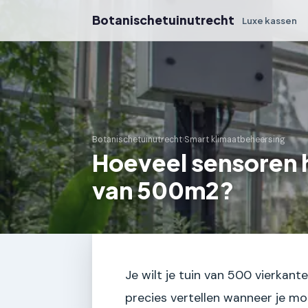
Botanischetuinutrecht
Luxe kassen
Botanischetuinutrecht
›
Smart klimaatbeheersing
Hoeveel sensoren h
van 500m2?
Je wilt je tuin van 500 vierkan
precies vertellen wanneer je mo