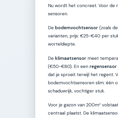
Nu wordt het concreet. Voor de m
sensoren.
De
bodemvochtsensor
(zoals d
varianten, prijs: €25-€40 per stu
worteldiepte.
De
klimaatsensor
meet temperatu
(€50-€80). En een
regensensor
dat je sproeit terwijl het regent.
bodemvochtsensoren slim: één op
schaduwrijk, vochtiger stuk.
Voor je gazon van 200m² volstaa
centraal plaatst. De klimaatsenso