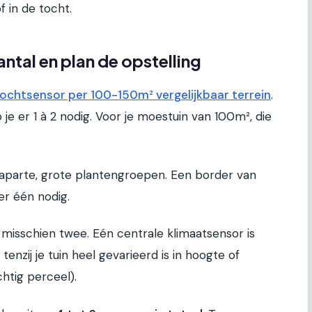
f in de tocht.
ntal en plan de opstelling
chtsensor per 100-150m² vergelijkbaar terrein
.
e er 1 à 2 nodig. Voor je moestuin van 100m², die
l aparte, grote plantengroepen. Een border van
er één nodig.
sschien twee. Eén centrale klimaatsensor is
tenzij je tuin heel gevarieerd is in hoogte of
chtig perceel).