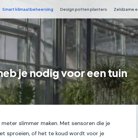
Smart klimaatbeheersing
Design potten planters
Zeldzame e
eb je nodig voor een tuin
te meter slimmer maken. Met sensoren die je
et sproeien, of het te koud wordt voor je