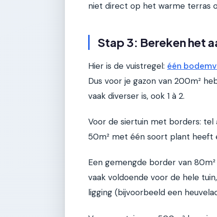
niet direct op het warme terras o
Stap 3: Bereken het aa
Hier is de vuistregel:
één bodemvo
Dus voor je gazon van 200m² heb j
vaak diverser is, ook 1 à 2.
Voor de siertuin met borders: te
50m² met één soort plant heeft 
Een gemengde border van 80m² mi
vaak voldoende voor de hele tuin, 
ligging (bijvoorbeeld een heuvela