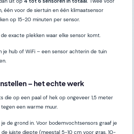
dan uit op
4 tot 6 sensoren in totaal
. Twee voor
, één voor de siertuin en één klimaatsensor
 reken op 15-20 minuten per sensor.
 de exacte plekken waar elke sensor komt.
 je hub of WiFi – een sensor achterin de tuin
en.
 instellen – het echte werk
ts die op een paal of hek op ongeveer 1,5 meter
et tegen een warme muur.
ga je de grond in. Voor bodemvochtsensors graaf je
 de juiste diepte (meestal 5-10 cm voor gras, 10-