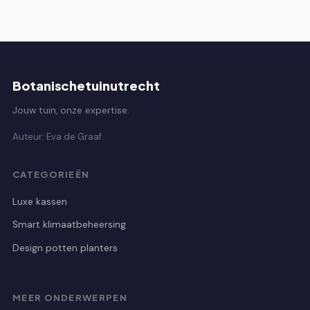
Botanischetuinutrecht
Jouw tuin, onze expertise.
Auteur: Eva de Graaf
CATEGORIEËN
Luxe kassen
Smart klimaatbeheersing
Design potten planters
MEER ONDERWERPEN