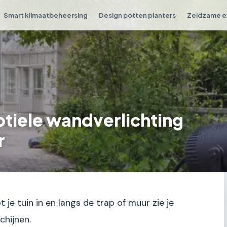
Smart klimaatbeheersing
Design potten planters
Zeldzame e
tiele wandverlichting
r
pt je tuin in en langs de trap of muur zie je
chijnen.