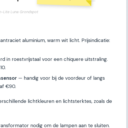
In-Lite Luna Grondspot
ntraciet aluminium, warm wit licht. Prijsindicatie:
.
d in roestvrijstaal voor een chiquere uitstraling.
10.
ssensor
— handig voor bij de voordeur of langs
naf €90.
rschillende lichtkleuren en lichtsterktes, zoals de
e transformator nodig om de lampen aan te sluiten.