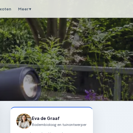
xoten
Meer ▾
Eva de Graaf
Bodembioloog en tuinontwerper