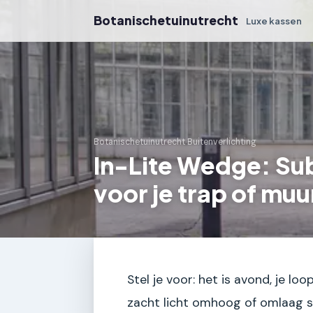
Botanischetuinutrecht
Luxe kassen
Botanischetuinutrecht
›
Buitenverlichting
In-Lite Wedge: Sub
voor je trap of muu
Stel je voor: het is avond, je loo
zacht licht omhoog of omlaag s