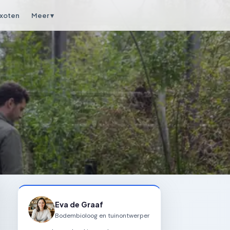
xoten
Meer ▾
Eva de Graaf
Bodembioloog en tuinontwerper