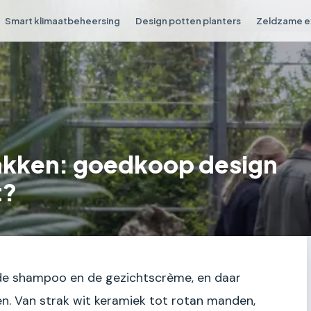
Smart klimaatbeheersing
Design potten planters
Zeldzame e
akken: goedkoop design
t?
n de shampoo en de gezichtscrème, en daar
en. Van strak wit keramiek tot rotan manden,