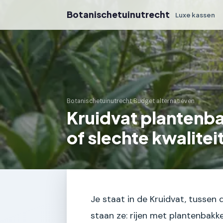
Botanischetuinutrecht
Luxe kassen
Botanischetuinutrecht
›
Budget alternatieven
Kruidvat plantenb
of slechte kwalitei
Je staat in de Kruidvat, tusse
staan ze: rijen met plantenbakk