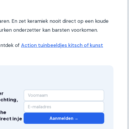
aren. En zet keramiek nooit direct op een koude
kurken onderzetter kan barsten voorkomen.
 Ontdek of
Action tuinbeeldjes kitsch of kunst
er
ichting,
che
Aanmelden →
ect in je