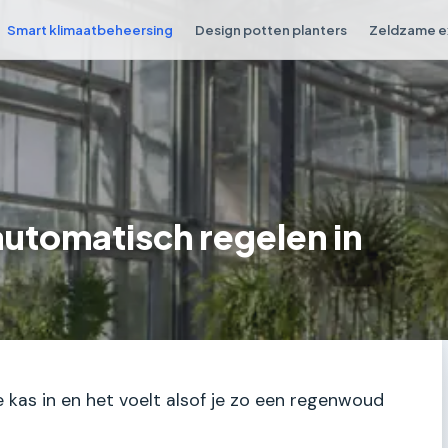
Smart klimaatbeheersing
Design potten planters
Zeldzame e
utomatisch regelen in
he kas in en het voelt alsof je zo een regenwoud