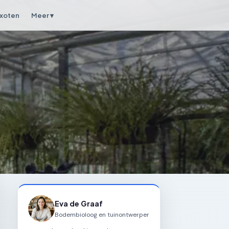
xoten
Meer ▾
Eva de Graaf
Bodembioloog en tuinontwerper