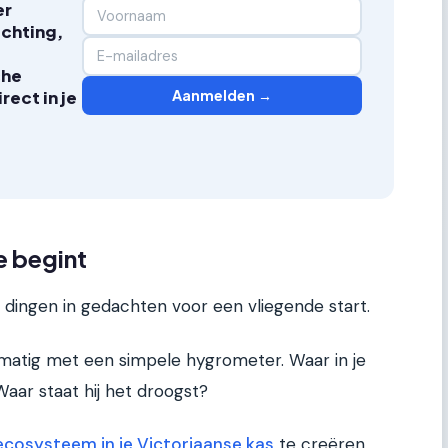
er
ichting,
che
Aanmelden →
ect in je
e begint
 dingen in gedachten voor een vliegende start.
atig met een simpele hygrometer. Waar in je
Waar staat hij het droogst?
ecosysteem in je Victoriaanse kas
te creëren.