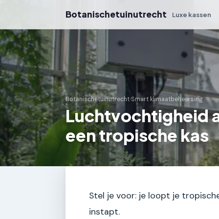
Botanischetuinutrecht
Luxe kassen
Botanischetuinutrecht
›
Smart klimaatbeheersing
Luchtvochtigheid a
een tropische kas
Stel je voor: je loopt je tropisc
instapt.