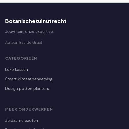
Botanischetuinutrecht
Jouw tuin, onze expertise.
Auteur: Eva de Graaf
CATEGORIEËN
Luxe kassen
Smart klimaatbeheersing
Design potten planters
MEER ONDERWERPEN
Zeldzame exoten