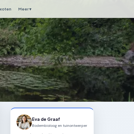
xoten
Meer ▾
Eva de Graaf
Bodembioloog en tuinontwerper