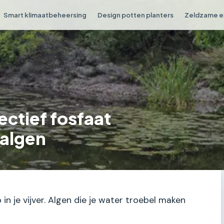
Smart klimaatbeheersing
Design potten planters
Zeldzame e
ectief fosfaat
 algen
 in je vijver. Algen die je water troebel maken