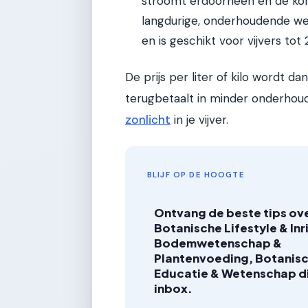
stroomt erdoorheen en de korre
langdurige, onderhoudende we
en is geschikt voor vijvers tot 
De prijs per liter of kilo wordt da
terugbetaalt in minder onderhou
zonlicht
in je vijver.
BLIJF OP DE HOOGTE
Ontvang de beste tips ov
Botanische Lifestyle & Inr
Bodemwetenschap &
Plantenvoeding, Botanis
Educatie & Wetenschap dir
inbox.