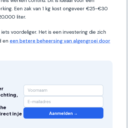
ls werken continu. Dit is ideaal voor een
rking. Een zak van 1 kg kost ongeveer €25-€30
20.000 liter.
n iets voordeliger. Het is een investering die zich
d en
een betere beheersing van algengroei door
er
ichting,
che
Aanmelden →
ect in je