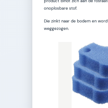
product bindt zich aan de fosfaat
onoplosbare stof.
Die zinkt naar de bodem en word
weggezogen.