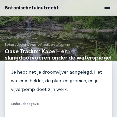
Botanischetuinutrecht
Botanischetuinutrecht
›
Vijvers waterpartijen
Oase Tradux: Kabel- en
slangdoorvoeren onder de waterspiegel
Je hebt net je droomvijver aangelegd. Het
water is helder, de planten groeien, en je
vijverpomp doet zijn werk.
Inhoudsopgave
▶